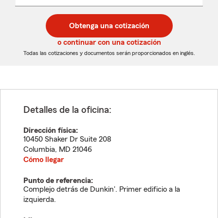
un
un
desplegable
código
código
postal
postal
Obtenga una cotización
de
de
5
5
o continuar con una cotización
dígitos
dígitos
Todas las cotizaciones y documentos serán proporcionados en inglés.
Detalles de la oficina:
Dirección física:
10450 Shaker Dr Suite 208
Columbia
,
MD
21046
Cómo llegar
Punto de referencia:
Complejo detrás de Dunkin'. Primer edificio a la
izquierda.