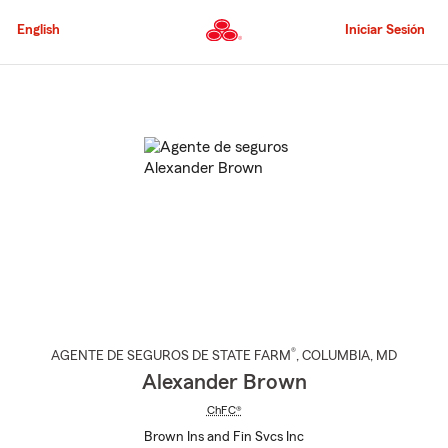
Pasar
al
English
Iniciar Sesión
contenido
principal
Comienzo
del
contenido
principal
®
AGENTE DE SEGUROS DE STATE FARM
,
COLUMBIA
, MD
Alexander Brown
ChFC®
Brown Ins and Fin Svcs Inc