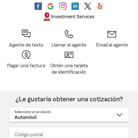
Investment Services
Agente de texto
Llamar al agente
Email al agente
Pagar una factura
Obtén una tarjeta
de identificación
¿Le gustaría obtener una cotización?
Seleccione un producto
Seleccione
un
nombre
de
producto
del
Código postal
Ingresa
Ingresa
_____
menú