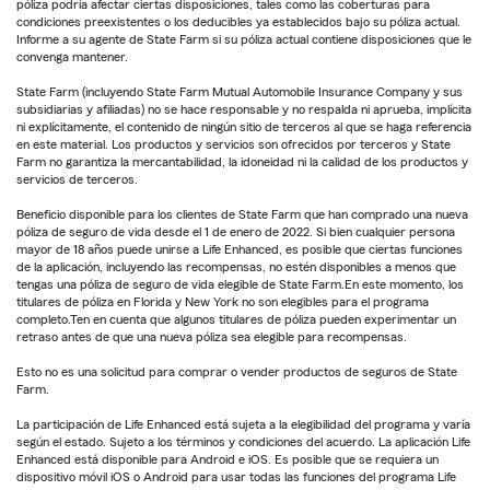
póliza podría afectar ciertas disposiciones, tales como las coberturas para
condiciones preexistentes o los deducibles ya establecidos bajo su póliza actual.
Informe a su agente de State Farm si su póliza actual contiene disposiciones que le
convenga mantener.
State Farm (incluyendo State Farm Mutual Automobile Insurance Company y sus
subsidiarias y afiliadas) no se hace responsable y no respalda ni aprueba, implícita
ni explícitamente, el contenido de ningún sitio de terceros al que se haga referencia
en este material. Los productos y servicios son ofrecidos por terceros y State
Farm no garantiza la mercantabilidad, la idoneidad ni la calidad de los productos y
servicios de terceros.
Beneficio disponible para los clientes de State Farm que han comprado una nueva
póliza de seguro de vida desde el 1 de enero de 2022. Si bien cualquier persona
mayor de 18 años puede unirse a Life Enhanced, es posible que ciertas funciones
de la aplicación, incluyendo las recompensas, no estén disponibles a menos que
tengas una póliza de seguro de vida elegible de State Farm.En este momento, los
titulares de póliza en Florida y New York no son elegibles para el programa
completo.Ten en cuenta que algunos titulares de póliza pueden experimentar un
retraso antes de que una nueva póliza sea elegible para recompensas.
Esto no es una solicitud para comprar o vender productos de seguros de State
Farm.
La participación de Life Enhanced está sujeta a la elegibilidad del programa y varía
según el estado. Sujeto a los términos y condiciones del acuerdo. La aplicación Life
Enhanced está disponible para Android e iOS. Es posible que se requiera un
dispositivo móvil iOS o Android para usar todas las funciones del programa Life