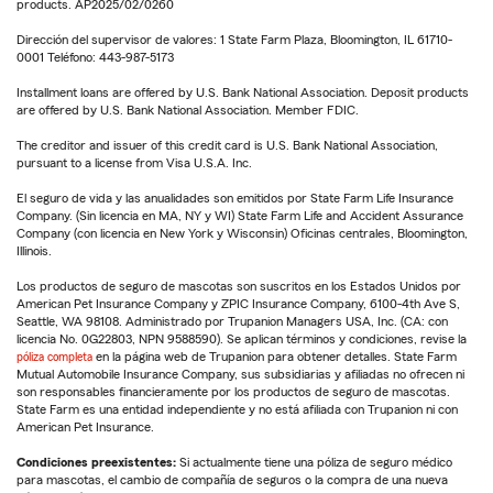
products. AP2025/02/0260
Dirección del supervisor de valores: 1 State Farm Plaza, Bloomington, IL 61710-
0001 Teléfono: 443-987-5173
Installment loans are offered by U.S. Bank National Association. Deposit products
are offered by U.S. Bank National Association. Member FDIC.
The creditor and issuer of this credit card is U.S. Bank National Association,
pursuant to a license from Visa U.S.A. Inc.
El seguro de vida y las anualidades son emitidos por State Farm Life Insurance
Company. (Sin licencia en MA, NY y WI) State Farm Life and Accident Assurance
Company (con licencia en New York y Wisconsin) Oficinas centrales, Bloomington,
Illinois.
Los productos de seguro de mascotas son suscritos en los Estados Unidos por
American Pet Insurance Company y ZPIC Insurance Company, 6100-4th Ave S,
Seattle, WA 98108. Administrado por Trupanion Managers USA, Inc. (CA: con
licencia No. 0G22803, NPN 9588590). Se aplican términos y condiciones, revise la
póliza completa
en la página web de Trupanion para obtener detalles. State Farm
Mutual Automobile Insurance Company, sus subsidiarias y afiliadas no ofrecen ni
son responsables financieramente por los productos de seguro de mascotas.
State Farm es una entidad independiente y no está afiliada con Trupanion ni con
American Pet Insurance.
Condiciones preexistentes:
Si actualmente tiene una póliza de seguro médico
para mascotas, el cambio de compañía de seguros o la compra de una nueva